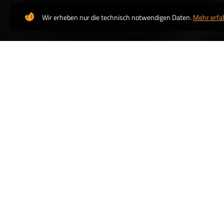
Wir erheben nur die technisch notwendigen Daten.
Mehr erfa